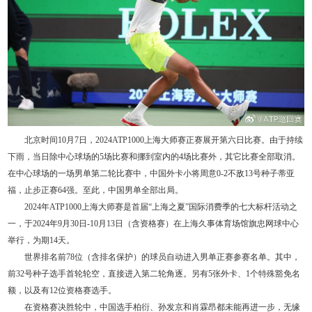
北京时间10月7日，2024ATP1000上海大师赛正赛展开第六日比赛。由于持续
下雨，当日除中心球场的5场比赛和挪到室内的4场比赛外，其它比赛全部取消。
在中心球场的一场男单第二轮比赛中，中国外卡小将周意0-2不敌13号种子蒂亚
福，止步正赛64强。至此，中国男单全部出局。
2024年ATP1000上海大师赛是首届“上海之夏”国际消费季的七大标杆活动之
一，于2024年9月30日-10月13日（含资格赛）在上海久事体育场馆旗忠网球中心
举行，为期14天。
世界排名前78位（含排名保护）的球员自动进入男单正赛参赛名单。其中，
前32号种子选手首轮轮空，直接进入第二轮角逐。另有5张外卡、1个特殊豁免名
额，以及有12位资格赛选手。
在资格赛决胜轮中，中国选手柏衍、孙发京和肖霖昂都未能再进一步，无缘