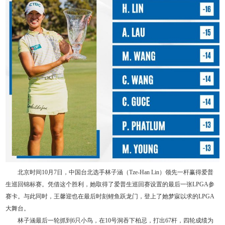
北京时间10月7日，中国台北选手林子涵（Tze-Han Lin）领先一杆赢得爱普
生巡回锦标赛。凭借这个胜利，她取得了爱普生巡回赛设置的最后一张LPGA参
赛卡。与此同时，王馨迎也在最后时刻鲤鱼跃龙门，登上了她梦寐以求的LPGA
大舞台。
林子涵最后一轮抓到6只小鸟，在10号洞吞下柏忌，打出67杆，四轮成绩为