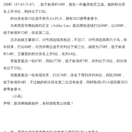
268杆（67-63-71-67），低于标准杆16杆，领先一杆赢得收官之战。她的积分排
名上升39位，刚好位于15位。
积分排名前15位选手将升入LPGA，拥有2025赛季参赛卡。
马来西亚华裔姑娘刘正文（Ashley Lau）最后两轮连续打出66杆，以269杆，
低于标准杆15杆，排名第二位。
北京姑娘王馨迎15、16号洞连续吞柏忌，不过17、18号洞连抓两只小鸟，弥
补回来，打出66杆，与另外两位选手并列位于第三位，成绩为270杆，低于标准
杆14杆。王馨迎的积分排名上升9位，名列14位。
章蕴萱最后一轮67杆，四轮277杆，低于标准杆7杆，并列位于28位，积分排
名位于35位。
张雅惠最后一轮表现失常，打出76杆，排名下滑到并列46位，四轮280杆，
低于标准杆4杆，不过她的积分排名第二位没有改变，同样取得LPGA巡回赛2025
赛季参赛卡。
（小风）
声明：新浪网独家稿件，未经授权禁止转载！